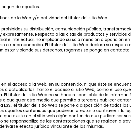
 origen de aquellos.
fines de la Web y/o actividad del titular del sitio Web.
rohibidas su distribución, comunicación pública, transformaci
 y expresamente. Respecto a las citas de productos y servicios de
rial e intelectual, no implicando su sola mención o aparición en
o recomendación. El titular del sitio Web declara su respeto a 
ran estar violando sus derechos, rogamos se ponga en contacto co
res en el acceso a la Web, en su contenido, ni que éste se encuent
los o actualizarlos. Tanto el acceso al sitio Web, como el uso q
a. El titular del sitio Web no se hace responsable de la informa
ales o cualquier otro medio que permita a terceros publicar con
 LSSI, el titular del sitio Web se pone a disposición de todos lo
s aquellos contenidos que pudieran afectar o contravenir la legi
re que existe en el sitio web algún contenido que pudiera ser su
eb no se responsabiliza de las contestaciones que se realicen a tr
derivarse efecto jurídico vinculante de las mismas.