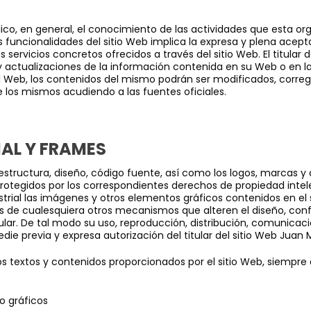
lico, en general, el conocimiento de las actividades que esta org
las funcionalidades del sitio Web implica la expresa y plena acept
 servicios concretos ofrecidos a través del sitio Web. El titular 
 actualizaciones de la información contenida en su Web o en la
l Web, los contenidos del mismo podrán ser modificados, correg
 los mismos acudiendo a las fuentes oficiales.
IAL Y FRAMES
structura, diseño, código fuente, así como los logos, marcas y
rotegidos por los correspondientes derechos de propiedad intele
rial las imágenes y otros elementos gráficos contenidos en el si
ros de cualesquiera otros mecanismos que alteren el diseño, conf
lar. De tal modo su uso, reproducción, distribución, comunicaci
ie previa y expresa autorización del titular del sitio Web Juan 
los textos y contenidos proporcionados por el sitio Web, siempr
o gráficos