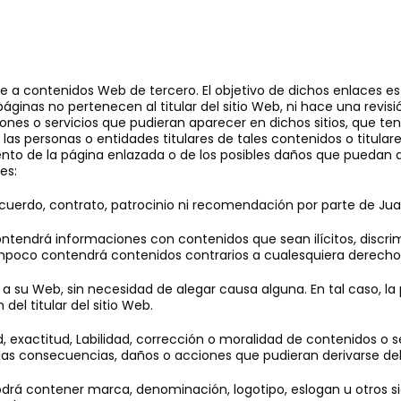
e a contenidos Web de tercero. El objetivo de dichos enlaces es
ginas no pertenecen al titular del sitio Web, ni hace una revisión
ones o servicios que pudieran aparecer en dichos sitios, que t
 las personas o entidades titulares de tales contenidos o titulares
de la página enlazada o de los posibles daños que puedan deri
es:
cuerdo, contrato, patrocinio ni recomendación por parte de Juan
ntendrá informaciones con contenidos que sean ilícitos, discrim
mpoco contendrá contenidos contrarios a cualesquiera derechos
lace a su Web, sin necesidad de alegar causa alguna. En tal caso,
el titular del sitio Web.
d, exactitud, Labilidad, corrección o moralidad de contenidos o 
d las consecuencias, daños o acciones que pudieran derivarse de
rá contener marca, denominación, logotipo, eslogan u otros signo